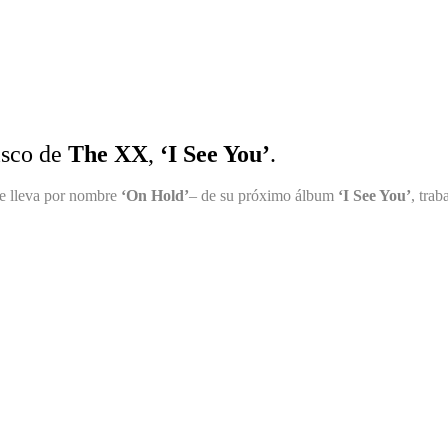
isco de
The XX
,
‘I See You’
.
ue lleva por nombre
‘On Hold’
– de su próximo álbum
‘I See You’
, trab