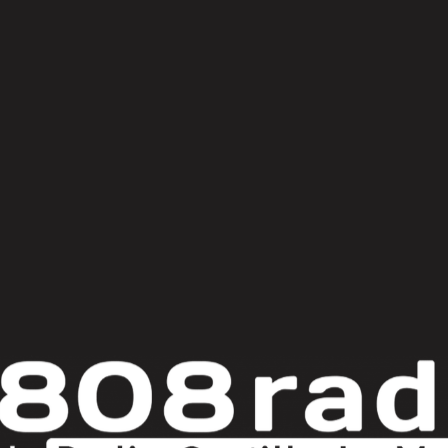
© Copyright 2025
808 Radio & Castilla-La Mancha Media
|
Política de Privacidad
|
Aviso Legal