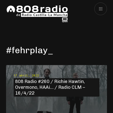
#fehrplay
17 abril, 2022
808 Radio #260 / Richie Hawtin,
Overmono, HAAi… / Radio CLM –
16/4/22