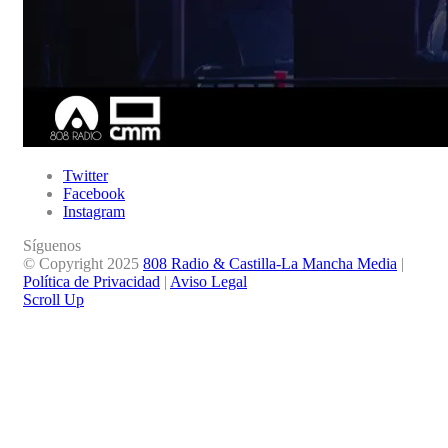
Twitter
Facebook
Instagram
Síguenos
© Copyright 2025
808 Radio & Castilla-La Mancha Media
|
Política de Privacidad
|
Aviso Legal
Scroll Up