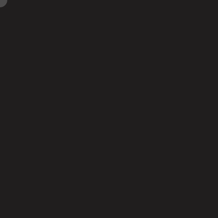
Videos