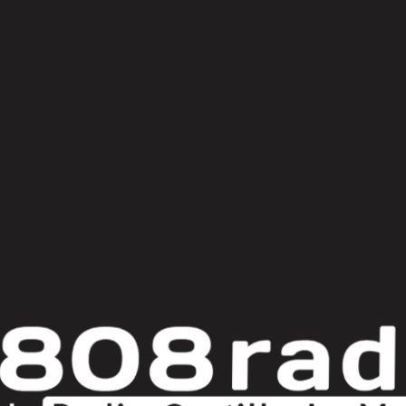
© Copyright 2025
808 Radio & Castilla-La Mancha Media
|
Política de Privacidad
|
Aviso Legal