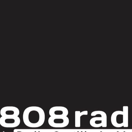
© Copyright 2025
808 Radio & Castilla-La Mancha Media
|
Política de Privacidad
|
Aviso Legal