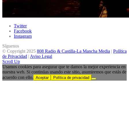
Twitter
Facebook
Instagram
Síguenos
© Copyright 2025
808 Radio & Castilla-La Mancha Media
|
Política
de Privacidad
|
Aviso Legal
Scroll Up
Usamos cookies para asegurar que te damos la mejor experiencia en
nuestra web. Si continúas usando este sitio, asumiremos que estás de
acuerdo con ello.
Aceptar
Política de privacidad