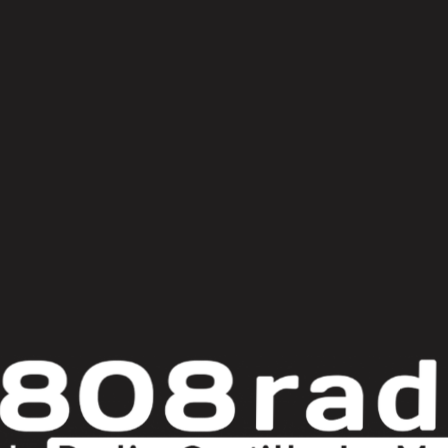
© Copyright 2025
808 Radio & Castilla-La Mancha Media
|
Política de Privacidad
|
Aviso Legal