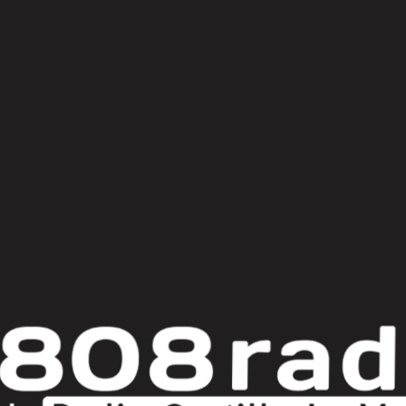
© Copyright 2025
808 Radio & Castilla-La Mancha Media
|
Política de Privacidad
|
Aviso Legal