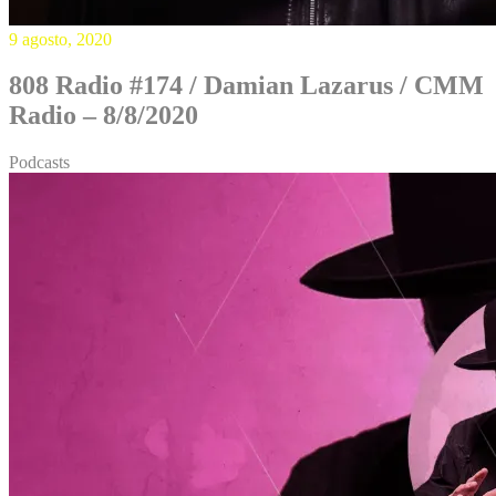
9 agosto, 2020
808 Radio #174 / Damian Lazarus / CMM
Radio – 8/8/2020
Podcasts