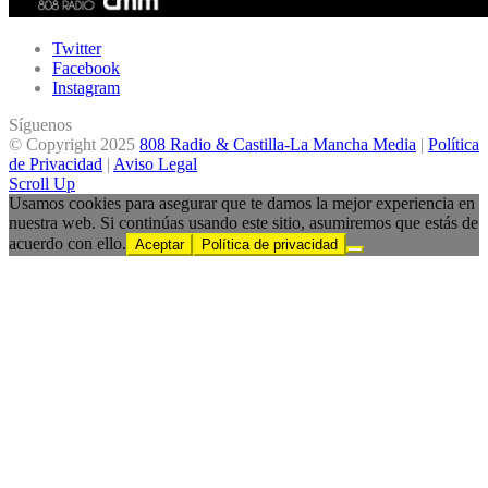
Twitter
Facebook
Instagram
Síguenos
© Copyright 2025
808 Radio & Castilla-La Mancha Media
|
Política
de Privacidad
|
Aviso Legal
Scroll Up
Usamos cookies para asegurar que te damos la mejor experiencia en
nuestra web. Si continúas usando este sitio, asumiremos que estás de
acuerdo con ello.
Aceptar
Política de privacidad