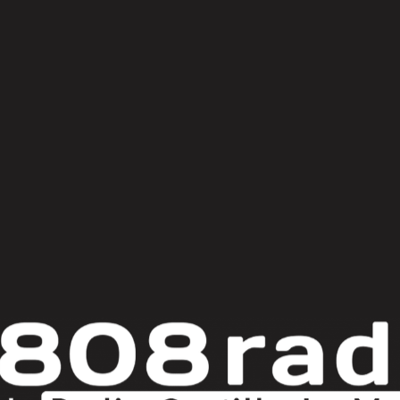
© Copyright 2025
808 Radio & Castilla-La Mancha Media
|
Política de Privacidad
|
Aviso Legal