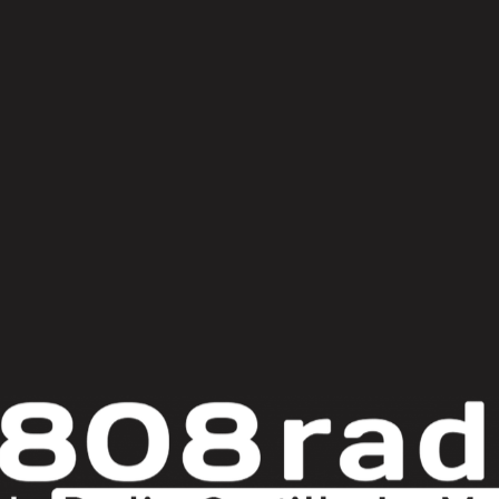
© Copyright 2025
808 Radio & Castilla-La Mancha Media
|
Política de Privacidad
|
Aviso Legal