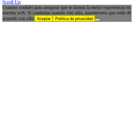
Scroll Up
Usamos cookies para asegurar que te damos la mejor experiencia en
nuestra web. Si continúas usando este sitio, asumiremos que estás de
acuerdo con ello.
Aceptar
Política de privacidad