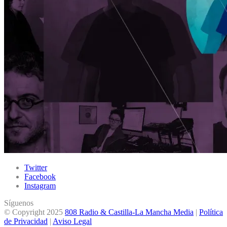
Twitter
Facebook
Instagram
Síguenos
© Copyright 2025
808 Radio & Castilla-La Mancha Media
|
Política
de Privacidad
|
Aviso Legal