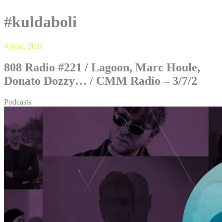
#kuldaboli
4 julio, 2021
808 Radio #221 / Lagoon, Marc Houle,
Donato Dozzy… / CMM Radio – 3/7/2
Podcasts