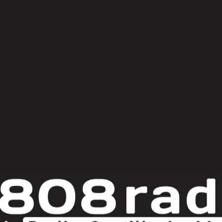
© Copyright 2025
808 Radio & Castilla-La Mancha Media
|
Política de Privacidad
|
Aviso Legal