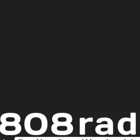
© Copyright 2025
808 Radio & Castilla-La Mancha Media
|
Política de Privacidad
|
Aviso Legal