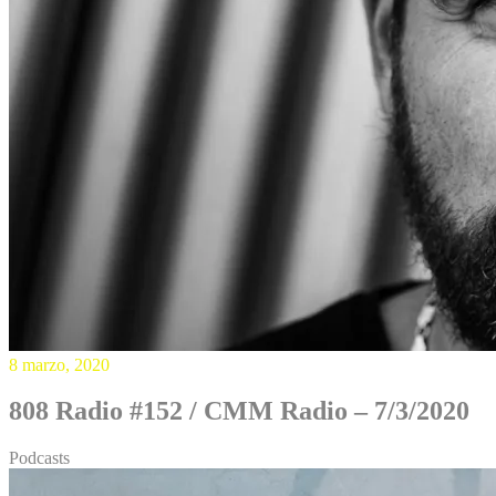
8 marzo, 2020
808 Radio #152 / CMM Radio – 7/3/2020
Podcasts