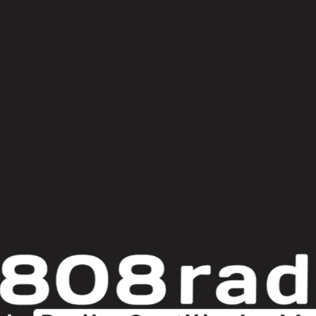
© Copyright 2025
808 Radio & Castilla-La Mancha Media
|
Política de Privacidad
|
Aviso Legal