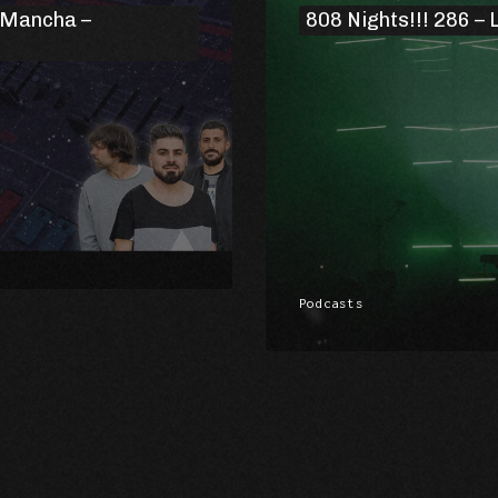
a Mancha –
808 Nights!!! 286 – 
Podcasts