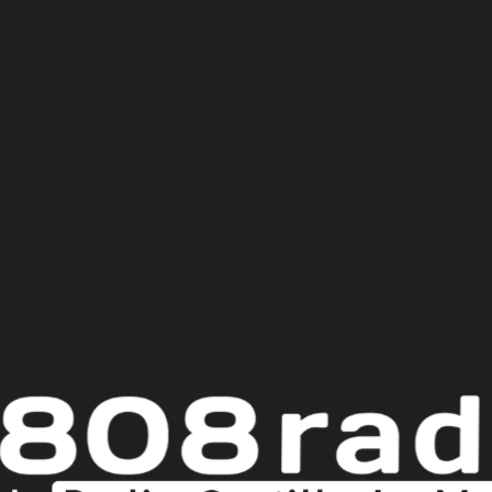
© Copyright 2025
808 Radio & Castilla-La Mancha Media
|
Política de Privacidad
|
Aviso Legal