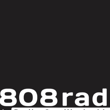
© Copyright 2025
808 Radio & Castilla-La Mancha Media
|
Política de Privacidad
|
Aviso Legal