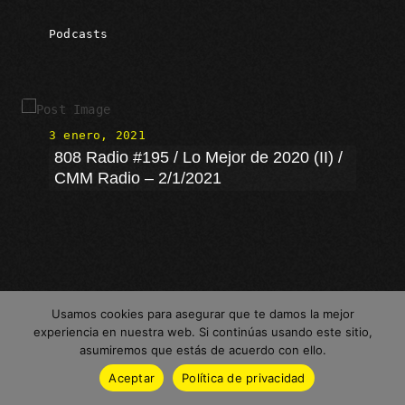
Podcasts
3 enero, 2021
808 Radio #195 / Lo Mejor de 2020 (II) /
CMM Radio – 2/1/2021
Podcasts
Usamos cookies para asegurar que te damos la mejor
experiencia en nuestra web. Si continúas usando este sitio,
asumiremos que estás de acuerdo con ello.
Aceptar
Política de privacidad