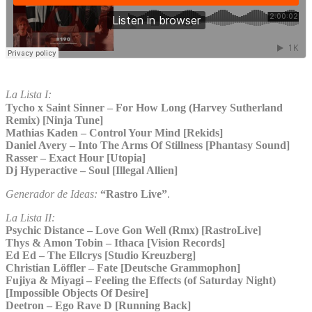
La Lista I:
Tycho x Saint Sinner – For How Long (Harvey Sutherland
Remix) [Ninja Tune]
Mathias Kaden – Control Your Mind [Rekids]
Daniel Avery – Into The Arms Of Stillness [Phantasy Sound]
Rasser – Exact Hour [Utopia]
Dj Hyperactive – Soul [Illegal Allien]
Generador de Ideas:
“Rastro Live”
.
La Lista II:
Psychic Distance – Love Gon Well (Rmx) [RastroLive]
Thys & Amon Tobin – Ithaca [Vision Records]
Ed Ed – The Ellcrys [Studio Kreuzberg]
Christian Löffler – Fate [Deutsche Grammophon]
Fujiya & Miyagi – Feeling the Effects (of Saturday Night)
[Impossible Objects Of Desire]
Deetron – Ego Rave D [Running Back]