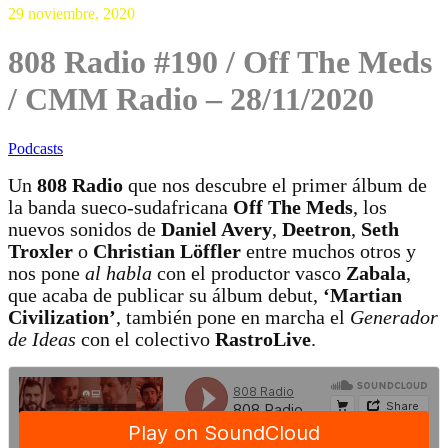
29 noviembre, 2020
808 Radio #190 / Off The Meds
/ CMM Radio – 28/11/2020
Podcasts
Un
808 Radio
que nos descubre el primer álbum de
la banda sueco-sudafricana
Off The Meds
, los
nuevos sonidos de
Daniel Avery
,
Deetron
,
Seth
Troxler
o
Christian Löffler
entre muchos otros y
nos pone
al habla
con el productor vasco
Zabala
,
que acaba de publicar su álbum debut,
‘Martian
Civilization’
, también pone en marcha el
Generador
de Ideas
con el colectivo
RastroLive
.