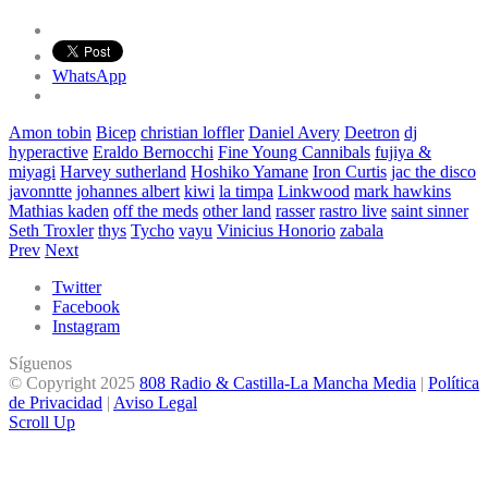
WhatsApp
Amon tobin
Bicep
christian loffler
Daniel Avery
Deetron
dj
hyperactive
Eraldo Bernocchi
Fine Young Cannibals
fujiya &
miyagi
Harvey sutherland
Hoshiko Yamane
Iron Curtis
jac the disco
javonntte
johannes albert
kiwi
la timpa
Linkwood
mark hawkins
Mathias kaden
off the meds
other land
rasser
rastro live
saint sinner
Seth Troxler
thys
Tycho
vayu
Vinicius Honorio
zabala
Prev
Next
Twitter
Facebook
Instagram
Síguenos
© Copyright 2025
808 Radio & Castilla-La Mancha Media
|
Política
de Privacidad
|
Aviso Legal
Scroll Up