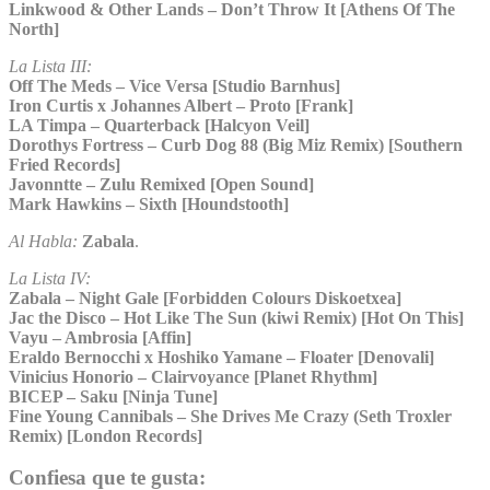
Linkwood & Other Lands – Don’t Throw It [Athens Of The
North]
La Lista III:
Off The Meds – Vice Versa [Studio Barnhus]
Iron Curtis x Johannes Albert – Proto [Frank]
LA Timpa – Quarterback [Halcyon Veil]
Dorothys Fortress – Curb Dog 88 (Big Miz Remix) [Southern
Fried Records]
Javonntte – Zulu Remixed [Open Sound]
Mark Hawkins – Sixth [Houndstooth]
Al Habla:
Zabala
.
La Lista IV:
Zabala – Night Gale [Forbidden Colours Diskoetxea]
Jac the Disco – Hot Like The Sun (kiwi Remix) [Hot On This]
Vayu – Ambrosia [Affin]
Eraldo Bernocchi x Hoshiko Yamane – Floater [Denovali]
Vinicius Honorio – Clairvoyance [Planet Rhythm]
BICEP – Saku [Ninja Tune]
Fine Young Cannibals – She Drives Me Crazy (Seth Troxler
Remix) [London Records]
Confiesa que te gusta: