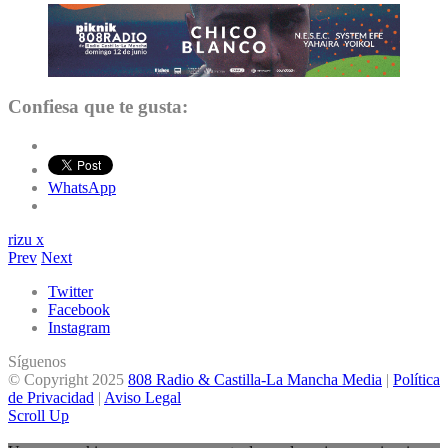
Confiesa que te gusta:
WhatsApp
rizu x
Prev
Next
Twitter
Facebook
Instagram
Síguenos
© Copyright 2025
808 Radio & Castilla-La Mancha Media
|
Política
de Privacidad
|
Aviso Legal
Scroll Up