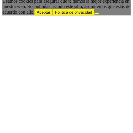
Usamos cookies para asegurar que te damos la mejor experiencia en
nuestra web. Si continúas usando este sitio, asumiremos que estás de
acuerdo con ello.
Aceptar
Política de privacidad