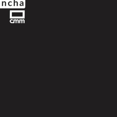
Next
Scroll Up