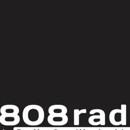
© Copyright 2025
808 Radio & Castilla-La Mancha Media
|
Política de Privacidad
|
Aviso Legal